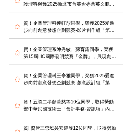
護理科榮獲2025新北市菁英盃專業英文聽力
與詞彙能力大賽 冠軍！
賀！企業管理科連軒彤同學，榮獲2025愛進
步向前創意發想企劃競賽-影片創作組「第三
名」，展現創意行銷企劃能力。感謝連章
宸、鍾珮珊、徐鵬翔老師指導，表現優異。
賀！企業管理系陳秀敏、蘇育霆同學，榮獲
第15屆IIIC國際發明競賽「金牌」，展現創意
商品企劃能力。感謝熊漢琳、胡珮高、杜崇
勇老師指導，表現優異。
賀！企業管理科王亭雅同學，榮獲2025愛進
步向前創意發想企劃競賽-創意設計組「第二
名」，展現創意商品企劃能力。感謝鍾珮
珊、胡珮高、杜崇勇老師指導，表現優異。
賀！五資二孝顏葦慈等10位同學，取得勞動
部中華民國技術士「會計事務-資訊項」丙級
證照
賀!!資管三忠班吳安婷等12位同學，取得勞動