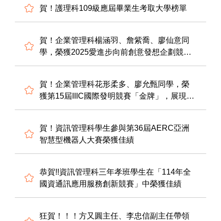
賀！護理科109級應屆畢業生考取大學榜單
賀！企業管理科楊涵羽、詹紫喬、廖仙意同
學，榮獲2025愛進步向前創意發想企劃競賽-
行銷企劃案「第一名」，展現創意行銷企劃
能力。感謝熊漢琳老師指導，表現優異。
賀！企業管理科花形柔多、廖允甄同學，榮
獲第15屆IIIC國際發明競賽「金牌」，展現創
意商品企劃能力。感謝熊漢琳、連章宸老師
指導，表現優異。
賀！資訊管理科學生參與第36屆AERC亞洲
智慧型機器人大賽榮獲佳績
恭賀!!資訊管理科三年孝班學生在「114年全
國資通訊應用服務創新競賽」中榮獲佳績
狂賀！！！方又圓主任、李忠信副主任帶領