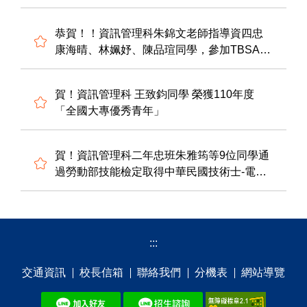
銀佳績
恭賀！！資訊管理科朱錦文老師指導資四忠
康海晴、林姵妤、陳品瑄同學，參加TBSA第
十屆全國大專創新企劃競賽，從293隊參賽隊
伍中，脫穎而出，榮獲地區決賽佳作。
賀！資訊管理科 王致鈞同學 榮獲110年度
「全國大專優秀青年」
賀！資訊管理科二年忠班朱雅筠等9位同學通
過勞動部技能檢定取得中華民國技術士-電腦
硬體裝修級證照
:::
交通資訊
校⻑信箱
聯絡我們
分機表
網站導覽