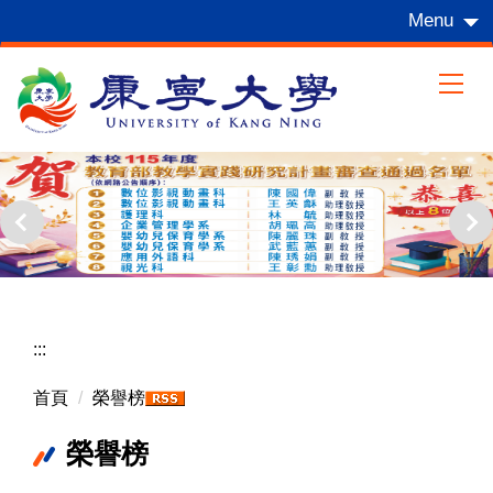
跳
Menu
到
主
要
內
容
區
:::
首頁
榮譽榜
榮譽榜