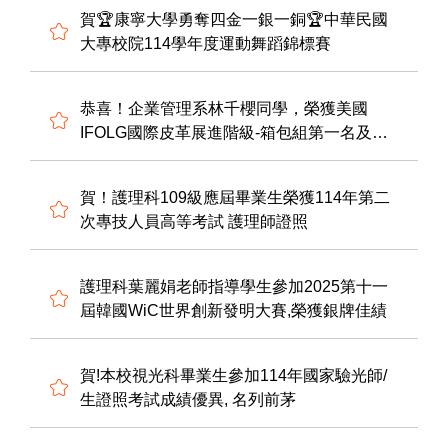
賀🏆康寧大學勇奪四金一銀一銅🏆中華民國
大專校院114學年度運動舞蹈錦標賽
恭喜！企業管理系林千櫻同學，榮獲美國
IFOLG國際皮革展進階級-箱包組第一名及口
袋物品組 第一名，展現創意商品化能力。
賀！護理科109級應屆畢業生榮獲114年第二
次專技人員高等考試 護理師證照
護理科葉麗娟老師指導學生參加2025第十一
屆韓國WiC世界創新發明大賽,榮獲銀牌佳績
賀!本校視光科畢業生參加114年國家驗光師/
生證照考試成績優異, 名列前茅