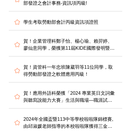
部發證之會計事務-資訊項丙級!
學生考取勞動部會計丙級資訊項證照
賀！企業管理科鄭子怡、楊心瑜、賴羿婷、
廖仙意同學，榮獲第11屆KIDE國際發明暨設
計展「金牌」，展現創意商品企劃能力。感
謝熊漢琳、鍾珮珊、連章宸、徐鵬翔老師指
賀！資管科一年忠班陳葳羽等11位同學，取
導，表現優異。
得勞動部發證之軟體應用丙級！
賀！應用外語科榮獲「2024 專業英日文詞彙
與聽寫說能力大賽」生活與職場—職涯試探
（綜合類）團體組冠軍；應二孝陳泓宇及二
忠邵善美分別榮獲生活與職場類個人冠軍及
2024年全國盃暨113中等學校啦啦隊錦標賽,
亞軍。
由邱淑媛老師指導的本校啦啦隊獲得三金兩