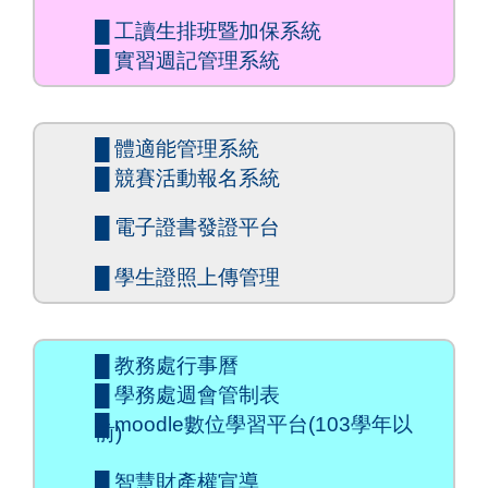
█ 工讀生排班暨加保系統
█ 實習週記管理系統
█ 體適能管理系統
█ 競賽活動報名系統
█ 電子證書發證平台
█ 學生證照上傳管理
█ 教務處行事曆
█ 學務處週會管制表
█ moodle數位學習平台(103學年以
前)
█ 智慧財產權宣導