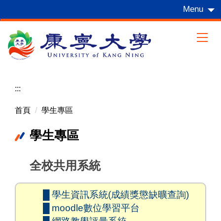
跳
Menu
到
主
要
內
容
區
:::
首頁
學生專區
學生專區
全校共用系統
█ 學生資訊系統(成績獎懲缺曠查詢)
█ moodle數位學習平台