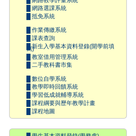
█ 網路教學評量系統
█ 網路選課系統
█ 抵免系統
█ 作業傳繳系統
█ 課表查詢
█ 新生入學基本資料登錄(開學前填
寫)
█ 教室借用管理系統
█ 二手教科書市集
█ 數位自學系統
█ 教學即時回饋系統
█ 學習低成就輔導系統
█ 課程綱要與歷年教學計畫
█ 課程地圖
█ 學生基本資料登錄(學務處)