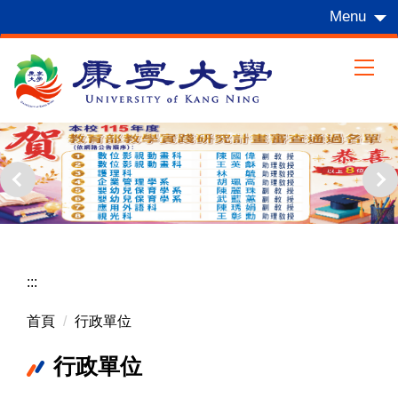
跳
Menu
到
主
要
內
容
區
:::
首頁
行政單位
行政單位