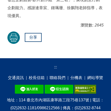
企劃能力。感謝連章宸、鍾珮珊、徐鵬翔老師指導，表
現優異。
瀏覽數:
2645
分享
:::
交通資訊
校⻑信箱
聯絡我們
分機表
網站導覽
地址：114 臺北市內湖區康寧路三段75巷137號 | 電話：
(02)2632-1181/0986212566 | 傳真：(02)2632-8744