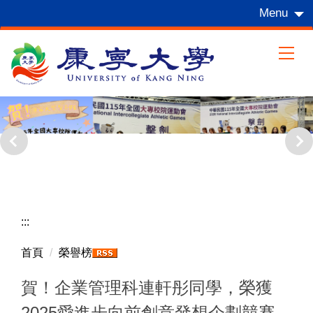
跳
Menu
到
主
要
內
容
區
:::
首頁
榮譽榜
賀！企業管理科連軒彤同學，榮獲
2025愛進步向前創意發想企劃競賽-