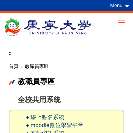
跳
Menu
到
主
要
內
容
區
:::
首頁
教職員專區
教職員專區
全校共用系統
● 線上點名系統
● moodle數位學習平台