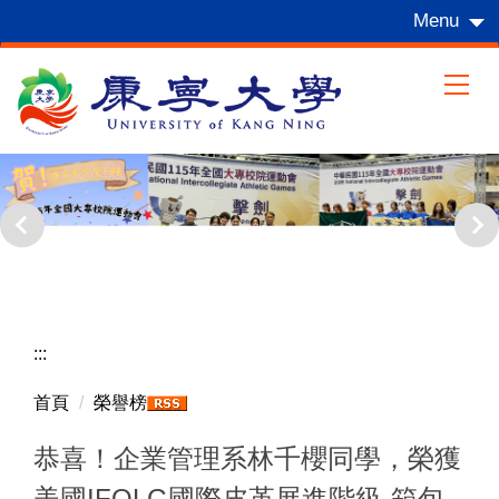
跳
Menu
到
主
要
內
容
區
:::
首頁
榮譽榜
恭喜！企業管理系林千櫻同學，榮獲
美國IFOLG國際皮革展進階級-箱包