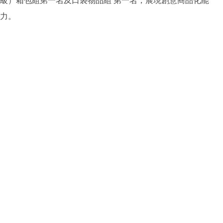
級）箱包組第一名及口袋物品組 第一名，展現創意商品化能
力。