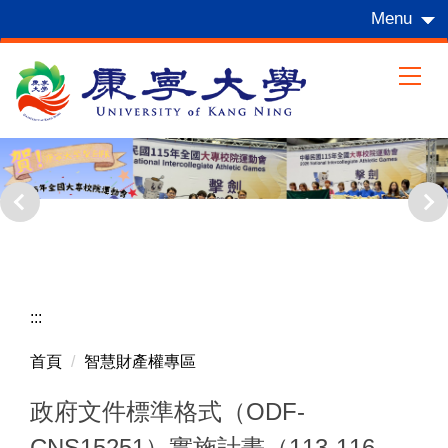
跳
Menu
到
主
要
內
容
區
:::
首頁
智慧財產權專區
政府文件標準格式（ODF-
CNS15251）實施計畫（113-116