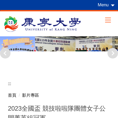
跳
Menu
到
主
要
內
容
區
:::
首頁
影片專區
2023全國盃 競技啦啦隊團體女子公
開菁英組冠軍