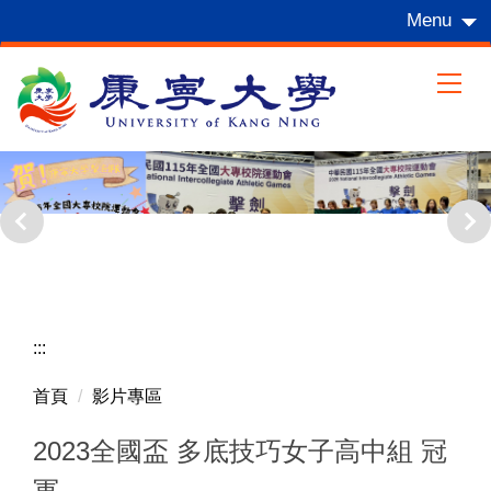
跳
Menu
到
主
要
內
容
區
:::
首頁
影片專區
2023全國盃 多底技巧女子高中組 冠
軍