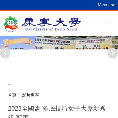
跳
Menu
到
主
要
內
容
區
:::
首頁
影片專區
2023全國盃 多底技巧女子大專新秀
組 冠軍