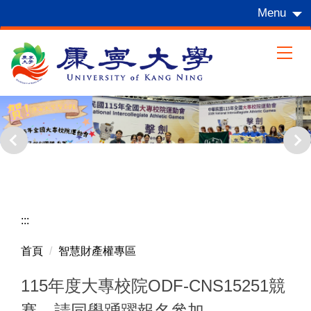
跳
Menu
到
主
要
內
容
區
:::
首頁
智慧財產權專區
115年度大專校院ODF-CNS15251競
賽，請同學踴躍報名參加