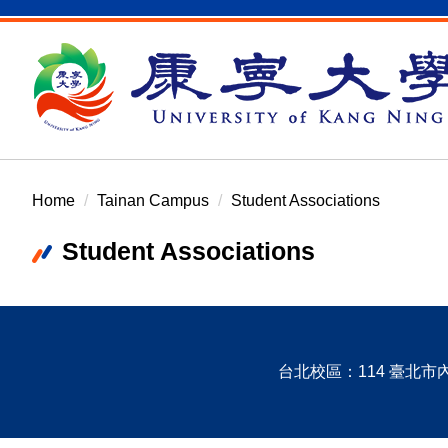
Jump
to
the
main
content
block
Home
Tainan Campus
Student Associations
Student Associations
台北校區：114 臺北市內湖區康