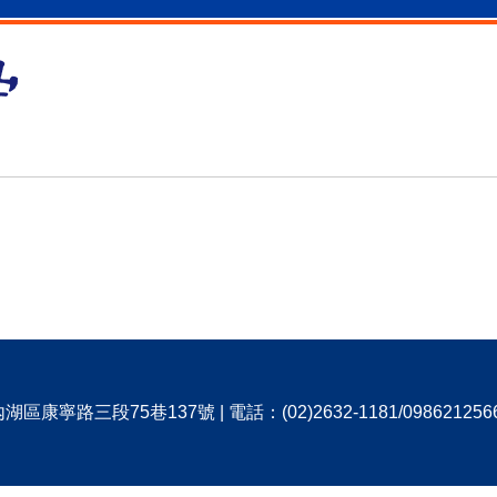
寧路三段75巷137號 | 電話：(02)2632-1181/0986212566 |