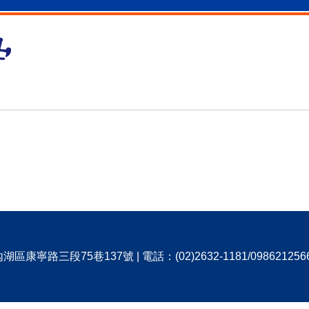
寧路三段75巷137號 | 電話：(02)2632-1181/0986212566 |