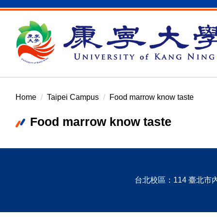
Jump
to
the
main
content
block
Home
Taipei Campus
Food marrow know taste
Food marrow know taste
台北校區：114 臺北市內湖區康